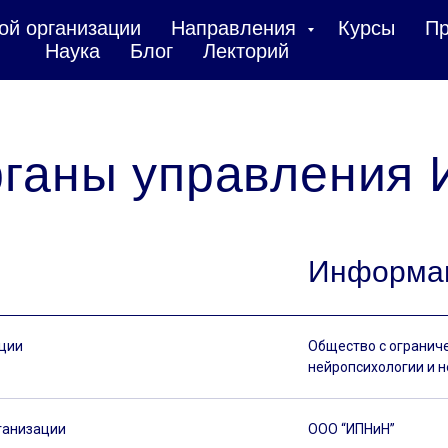
ой организации
Направления
Курсы
Пр
Наука
Блог
Лекторий
органы управления
Информа
ации
Общество с огранич
нейропсихологии и 
ганизации
ООО “ИПНиН”