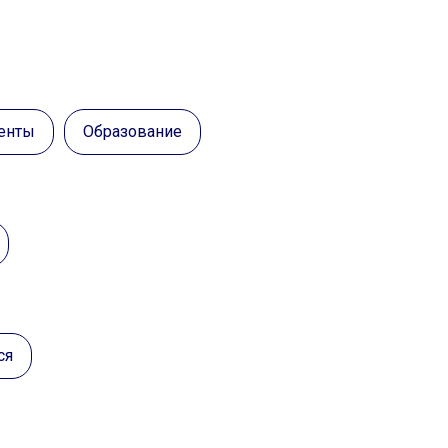
енты
Образование
ся