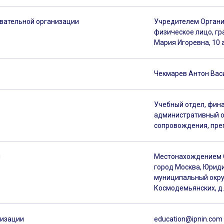
овательной организации
Учредителем Органи
физическое лицо, г
Мария Игоревна, 10 
Чекмарев Антон Вас
Учебный отдел, фина
административный о
сопровождения, пре
и
Местонахождением О
город Москва, Юридиче
муниципальный округ
Космодемьянских, д.
низации
education@ipnin.com