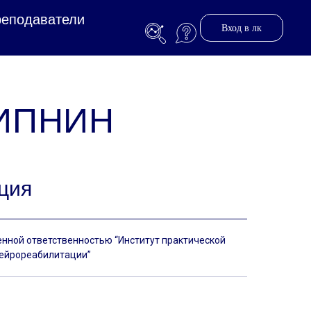
еподаватели
Вход в лк
 ИПНИН
ция
енной ответственностью “Институт практической
нейрореабилитации”