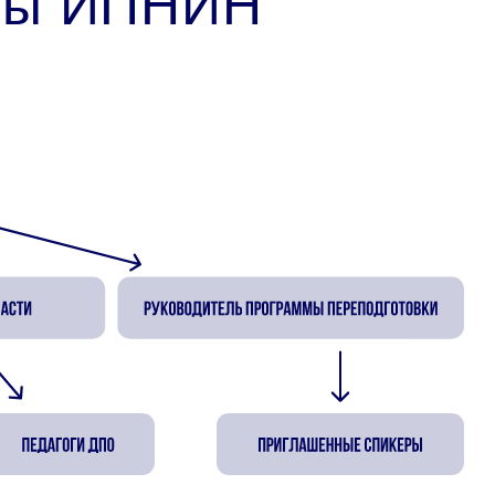
уры ИПНИН